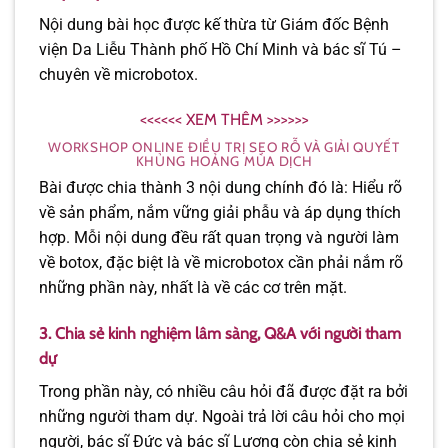
Nội dung bài học được kế thừa từ Giám đốc Bệnh
viện Da Liễu Thành phố Hồ Chí Minh và bác sĩ Tú –
chuyên về microbotox.
<<<<<< XEM THÊM >>>>>>
WORKSHOP ONLINE ĐIỀU TRỊ SẸO RỖ VÀ GIẢI QUYẾT
KHỦNG HOẢNG MÙA DỊCH
Bài được chia thành 3 nội dung chính đó là: Hiểu rõ
về sản phẩm, nắm vững giải phẫu và áp dụng thích
hợp. Mỗi nội dung đều rất quan trọng và người làm
về botox, đặc biệt là về microbotox cần phải nắm rõ
những phần này, nhất là về các cơ trên mặt.
3. Chia sẻ kinh nghiệm lâm sàng, Q&A với người tham
dự
Trong phần này, có nhiều câu hỏi đã được đặt ra bởi
những người tham dự. Ngoài trả lời câu hỏi cho mọi
người, bác sĩ Đức và bác sĩ Lương còn chia sẻ kinh