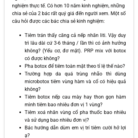
nghiệm thực tế. Có hơn 10 năm kinh nghiệm, những
chia sẻ của 2 bác rất quý giá đến người xem. Một số
câu hỏi được các bác chia sẻ kinh nghiệm:
Tiêm trán thấy căng cả nếp nhăn liti. Vậy duy
trì lâu dài cứ 3-6 tháng / lần thì có ảnh hưởng
không? (Yếu cơ, đơ mặt). PRP mix với botox
có được không?
Pha botox để tiêm toàn mặt theo tỉ lệ thế nào?
Trường hợp da quá trùng nhão thì dùng
microbotox tiêm vùng hàm và cổ có hiệu quả
không?
Tiêm botox nếp cau mày hay thon gọn hàm
mình tiêm bao nhiêu đơn vị 1 vùng?
Tiêm xoá nhăn vùng cổ pha thuốc bao nhiêu
và sử dụng bao nhiêu đơn vị?
Bác hướng dẫn dùm em vị trí tiêm cười hở lợi
ạ?