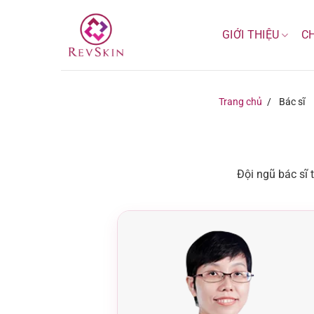
Bỏ
qua
GIỚI THIỆU
C
nội
dung
Trang chủ
/
Bác sĩ
Đội ngũ bác sĩ 