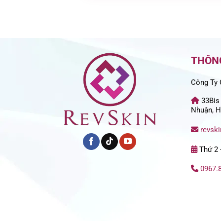
THÔNG
Công Ty 
33Bis
Nhuận, H
revsk
Thứ 2 -
0967.