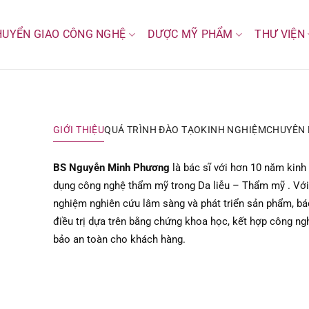
HUYỂN GIAO CÔNG NGHỆ
DƯỢC MỸ PHẨM
THƯ VIỆN
GIỚI THIỆU
QUÁ TRÌNH ĐÀO TẠO
KINH NGHIỆM
CHUYÊN
BS Nguyễn Minh Phương
là bác sĩ với hơn 10 năm kinh 
dụng công nghệ thẩm mỹ trong Da liễu – Thẩm mỹ . Với
nghiệm nghiên cứu lâm sàng và phát triển sản phẩm, bá
điều trị dựa trên bằng chứng khoa học, kết hợp công ng
bảo an toàn cho khách hàng.