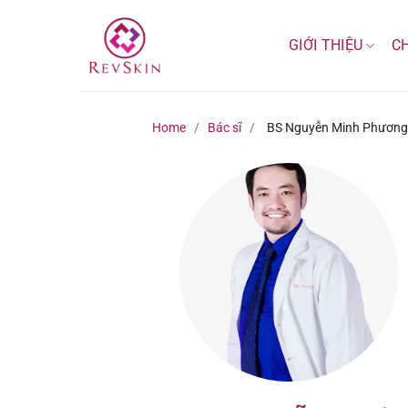
Bỏ
qua
GIỚI THIỆU
C
nội
dung
Home
/
Bác sĩ
/
BS Nguyễn Minh Phương