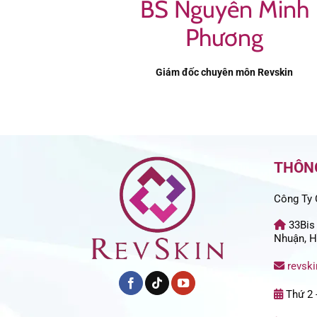
BS Nguyễn Minh
Phương
Giám đốc chuyên môn Revskin
THÔNG
Công Ty 
33Bis
Nhuận, H
revsk
Thứ 2 -