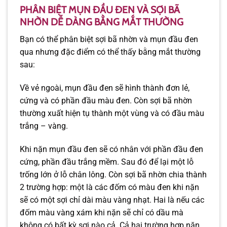
PHÂN BIỆT MỤN ĐẦU ĐEN VÀ SỢI BÃ
NHỜN DỄ DÀNG BẰNG MẮT THƯỜNG
Bạn có thể phân biệt sợi bã nhờn và mụn đầu đen
qua nhưng đặc điểm có thể thấy bằng mắt thường
sau:
Về vẻ ngoài, mụn đầu đen sẽ hình thành đơn lẻ,
cứng và có phần đầu màu đen. Còn sợi bã nhờn
thường xuất hiện tụ thành một vùng và có đầu màu
trắng – vàng.
Khi nặn mụn đầu đen sẽ có nhân với phần đầu đen
cứng, phần đầu trắng mềm. Sau đó để lại một lỗ
trống lớn ở lỗ chân lông. Còn sợi bã nhờn chia thành
2 trường hợp: một là các đốm có màu đen khi nặn
sẽ có một sợi chỉ dài màu vàng nhạt. Hai là nếu các
đốm màu vàng xám khi nặn sẽ chỉ có dầu mà
không có bất kỳ sợi nào cả. Cả hai trường hợp nặn