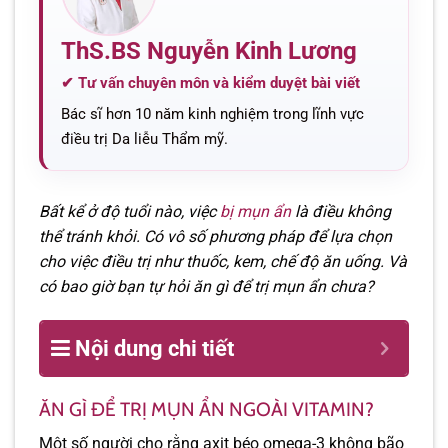
ThS.BS Nguyễn Kinh Lương
✔ Tư vấn chuyên môn và kiểm duyệt bài viết
Bác sĩ hơn 10 năm kinh nghiệm trong lĩnh vực
điều trị Da liễu Thẩm mỹ.
Bất kể ở độ tuổi nào, việc
bị mụn ẩn
là điều không
thể tránh khỏi. Có vô số phương pháp để lựa chọn
cho việc điều trị như thuốc, kem, chế độ ăn uống. Và
có bao giờ bạn tự hỏi ăn gì để trị mụn ẩn chưa?
Nội dung chi tiết
ĂN GÌ ĐỂ TRỊ MỤN ẨN NGOÀI VITAMIN?
Một số người cho rằng axit béo omega-3 không bão