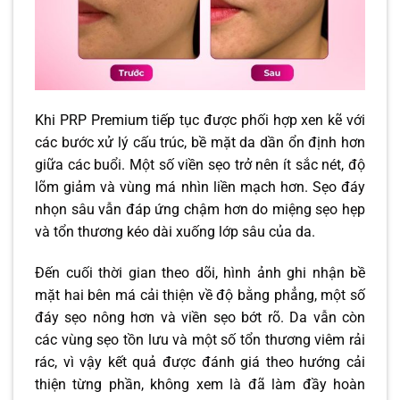
Khi PRP Premium tiếp tục được phối hợp xen kẽ với
các bước xử lý cấu trúc, bề mặt da dần ổn định hơn
giữa các buổi. Một số viền sẹo trở nên ít sắc nét, độ
lõm giảm và vùng má nhìn liền mạch hơn. Sẹo đáy
nhọn sâu vẫn đáp ứng chậm hơn do miệng sẹo hẹp
và tổn thương kéo dài xuống lớp sâu của da.
Đến cuối thời gian theo dõi, hình ảnh ghi nhận bề
mặt hai bên má cải thiện về độ bằng phẳng, một số
đáy sẹo nông hơn và viền sẹo bớt rõ. Da vẫn còn
các vùng sẹo tồn lưu và một số tổn thương viêm rải
rác, vì vậy kết quả được đánh giá theo hướng cải
thiện từng phần, không xem là đã làm đầy hoàn