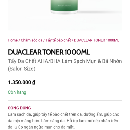
Home
/
Chăm sóc da
/
Tẩy tế bào chết
/
DUACLEAR TONER 1000ML
DUACLEAR TONER 1000ML
Tẩy Da Chết AHA/BHA Làm Sạch Mụn & Bã Nhờn
(Salon Size)
1.350.000
₫
Còn hàng
CÔNG DỤNG
Làm sạch da, giúp tẩy tế bào chết trên da, dưỡng ẩm, giúp cho
da mịn màng hơn. Làm sáng da. Hỗ trợ làm mờ nếp nhăn trên
da. Giúp ngăn ngừa mụn cho da mặt.