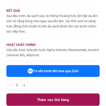
KẾT QUẢ
Sau liệu trình, da sạch sâu và thông thoáng hơn, bề mặt da ẩm
mịn và căng bóng nhẹ ngay sau khi làm. Da nhìn tươi và sáng
hơn, đồng thời chuẩn bị nền da sạch khỏe cho các bước chăm
sóc tiếp theo.
HOẠT CHẤT CHÍNH
Glycolic Acid, Salicylic Acid, Alpha-Arbutin, Niacinamide, Inositol
(Vitamin B8), Allantoin.
Tư vấn trước khi mua qua Zalo
Zalo
DUACLEAR TONER 1000ML số lượng
Thêm vào Giỏ hàng