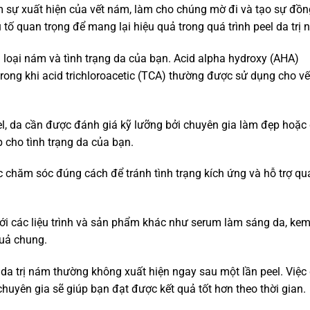
ảm sự xuất hiện của vết nám, làm cho chúng mờ đi và tạo sự đồn
tố quan trọng để mang lại hiệu quả trong quá trình peel da trị 
 loại nám và tình trạng da của bạn. Acid alpha hydroxy (AHA)
ong khi acid trichloroacetic (TCA) thường được sử dụng cho vế
el, da cần được đánh giá kỹ lưỡng bởi chuyên gia làm đẹp hoặc
p cho tình trạng da của bạn.
c chăm sóc đúng cách để tránh tình trạng kích ứng và hỗ trợ qu
với các liệu trình và sản phẩm khác như serum làm sáng da, ke
quả chung.
 da trị nám thường không xuất hiện ngay sau một lần peel. Việc
 chuyên gia sẽ giúp bạn đạt được kết quả tốt hơn theo thời gian.