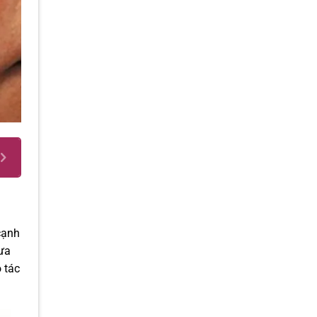
cạnh
đưa
o tác