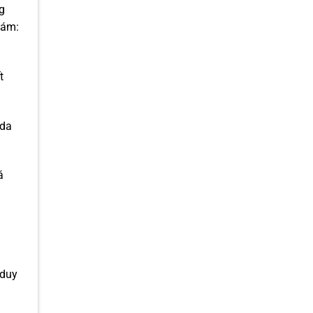
g
nám:
t
 da
á
m
 duy