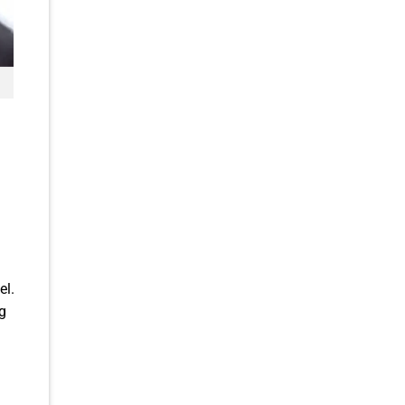
el.
g