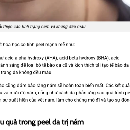
cải thiện các tình trạng nám và không đều màu
ất hóa học có tính peel mạnh mẽ như:
ư acid alpha hydroxy (AHA), acid beta hydroxy (BHA), acid
 ánh sáng để loại bỏ tế bào da cũ và kích thích tái tạo tế bào da
h trạng da không đều màu.
c nào cũng đảm bảo rằng nám sẽ hoàn toàn biến mất. Các kết quả
âu và mức độ nám, cũng như cách da phản ứng sau quá trình pe
ảm sự xuất hiện của vết nám, làm cho chúng mờ đi và tạo sự đồn
u quả trong peel da trị nám