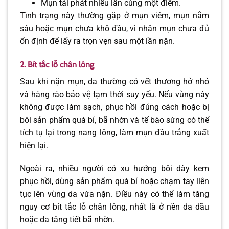
Mụn tái phát nhiều lần cùng một điểm.
Tình trạng này thường gặp ở mụn viêm, mụn nằm
sâu hoặc mụn chưa khô đầu, vì nhân mụn chưa đủ
ổn định để lấy ra trọn vẹn sau một lần nặn.
2. Bít tắc lỗ chân lông
Sau khi nặn mụn, da thường có vết thương hở nhỏ
và hàng rào bảo vệ tạm thời suy yếu. Nếu vùng này
không được làm sạch, phục hồi đúng cách hoặc bị
bôi sản phẩm quá bí, bã nhờn và tế bào sừng có thể
tích tụ lại trong nang lông, làm mụn đầu trắng xuất
hiện lại.
Ngoài ra, nhiều người có xu hướng bôi dày kem
phục hồi, dùng sản phẩm quá bí hoặc chạm tay liên
tục lên vùng da vừa nặn. Điều này có thể làm tăng
nguy cơ bít tắc lỗ chân lông, nhất là ở nền da dầu
hoặc da tăng tiết bã nhờn.