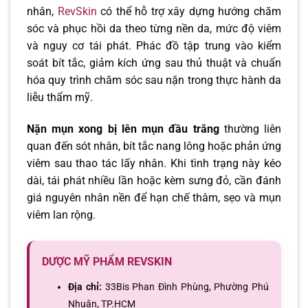
nhân,
RevSkin
có thể hỗ trợ xây dựng hướng chăm
sóc và phục hồi da theo từng nền da, mức độ viêm
và nguy cơ tái phát. Phác đồ tập trung vào kiểm
soát bít tắc, giảm kích ứng sau thủ thuật và chuẩn
hóa quy trình chăm sóc sau nặn trong thực hành da
liễu thẩm mỹ.
Nặn mụn xong bị lên mụn đầu trắng
thường liên
quan đến sót nhân, bít tắc nang lông hoặc phản ứng
viêm sau thao tác lấy nhân. Khi tình trạng này kéo
dài, tái phát nhiều lần hoặc kèm sưng đỏ, cần đánh
giá nguyên nhân nền để hạn chế thâm, sẹo và mụn
viêm lan rộng.
DƯỢC MỸ PHẨM REVSKIN
Địa chỉ:
33Bis Phan Đình Phùng, Phường Phú
Nhuận, TP.HCM