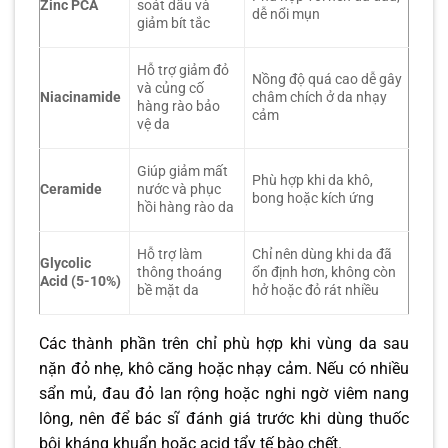
Zinc PCA
soát dầu và
dễ nổi mụn
giảm bít tắc
Hỗ trợ giảm đỏ
Nồng độ quá cao dễ gây
và củng cố
Niacinamide
châm chích ở da nhạy
hàng rào bảo
cảm
vệ da
Giúp giảm mất
Phù hợp khi da khô,
Ceramide
nước và phục
bong hoặc kích ứng
hồi hàng rào da
Hỗ trợ làm
Chỉ nên dùng khi da đã
Glycolic
thông thoáng
ổn định hơn, không còn
Acid (5-10%)
bề mặt da
hở hoặc đỏ rát nhiều
Các thành phần trên chỉ phù hợp khi vùng da sau
nặn đỏ nhẹ, khô căng hoặc nhạy cảm. Nếu có nhiều
sẩn mủ, đau đỏ lan rộng hoặc nghi ngờ viêm nang
lông, nên để bác sĩ đánh giá trước khi dùng thuốc
bôi kháng khuẩn hoặc acid tẩy tế bào chết.