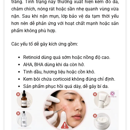
trắng. Tình trạng này thường xuất hiện kèm đỏ da,
châm chích, nóng rát hoặc sần nhẹ quanh vùng vừa
nặn. Sau khi nặn mụn, lớp bảo vệ da tạm thời yếu
hơn nên dễ phản ứng với hoạt chất mạnh hoặc sản
phẩm không phù hợp.
Các yếu tố dễ gây kích ứng gồm:
Retinoid dùng quá sớm hoặc nồng độ cao.
AHA, BHA dùng khi da còn hở.
Tinh dầu, hương liệu hoặc cồn khô.
Kem bôi chứa corticoid không đúng chỉ định.
Sản phẩm phục hồi quá dày, dễ gây bí da.