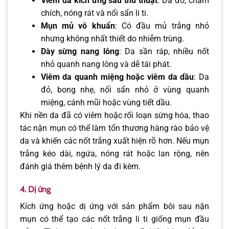
Viêm da kích ứng sau thủ thuật
: Da đỏ, châm
chích, nóng rát và nổi sẩn li ti.
Mụn mủ vô khuẩn
: Có đầu mủ trắng nhỏ
nhưng không nhất thiết do nhiễm trùng.
Dày sừng nang lông
: Da sần ráp, nhiều nốt
nhỏ quanh nang lông và dễ tái phát.
Viêm da quanh miệng hoặc viêm da dầu
: Da
đỏ, bong nhẹ, nổi sẩn nhỏ ở vùng quanh
miệng, cánh mũi hoặc vùng tiết dầu.
Khi nền da đã có viêm hoặc rối loạn sừng hóa, thao
tác nặn mụn có thể làm tổn thương hàng rào bảo vệ
da và khiến các nốt trắng xuất hiện rõ hơn. Nếu mụn
trắng kéo dài, ngứa, nóng rát hoặc lan rộng, nên
đánh giá thêm bệnh lý da đi kèm.
4. Dị ứng
Kích ứng hoặc dị ứng với sản phẩm bôi sau nặn
mụn có thể tạo các nốt trắng li ti giống mụn đầu