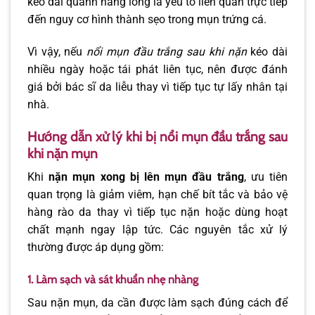
kéo dài quanh nang lông là yếu tố liên quan trực tiếp
đến nguy cơ hình thành sẹo trong mụn trứng cá.
Vì vậy, nếu
nổi mụn đầu trắng sau khi nặn
kéo dài
nhiều ngày hoặc tái phát liên tục, nên được đánh
giá bởi bác sĩ da liễu thay vì tiếp tục tự lấy nhân tại
nhà.
Hướng dẫn xử lý khi bị nổi mụn đầu trắng sau
khi nặn mụn
Khi
nặn mụn xong bị lên mụn đầu trắng
, ưu tiên
quan trọng là giảm viêm, hạn chế bít tắc và bảo vệ
hàng rào da thay vì tiếp tục nặn hoặc dùng hoạt
chất mạnh ngay lập tức. Các nguyên tắc xử lý
thường được áp dụng gồm:
1. Làm sạch và sát khuẩn nhẹ nhàng
Sau nặn mụn, da cần được làm sạch đúng cách để