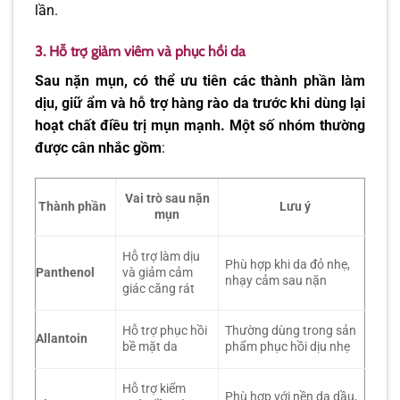
lần.
3. Hỗ trợ giảm viêm và phục hồi da
Sau nặn mụn, có thể ưu tiên các thành phần làm
dịu, giữ ẩm và hỗ trợ hàng rào da trước khi dùng lại
hoạt chất điều trị mụn mạnh. Một số nhóm thường
được cân nhắc gồm
:
Vai trò sau nặn
Thành phần
Lưu ý
mụn
Hỗ trợ làm dịu
Phù hợp khi da đỏ nhẹ,
Panthenol
và giảm cảm
nhạy cảm sau nặn
giác căng rát
Hỗ trợ phục hồi
Thường dùng trong sản
Allantoin
bề mặt da
phẩm phục hồi dịu nhẹ
Hỗ trợ kiểm
Phù hợp với nền da dầu,