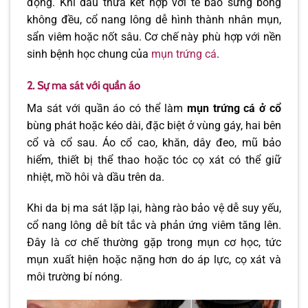
động. Khi dầu thừa kết hợp với tế bào sừng bong
không đều, cổ nang lông dễ hình thành nhân mụn,
sẩn viêm hoặc nốt sâu. Cơ chế này phù hợp với nền
sinh bệnh học chung của
mụn trứng cá
.
2. Sự ma sát với quần áo
Ma sát với quần áo có thể làm
mụn trứng cá ở cổ
bùng phát hoặc kéo dài, đặc biệt ở vùng gáy, hai bên
cổ và cổ sau. Áo cổ cao, khăn, dây đeo, mũ bảo
hiểm, thiết bị thể thao hoặc tóc cọ xát có thể giữ
nhiệt, mồ hôi và dầu trên da.
Khi da bị ma sát lặp lại, hàng rào bảo vệ dễ suy yếu,
cổ nang lông dễ bít tắc và phản ứng viêm tăng lên.
Đây là cơ chế thường gặp trong mụn cơ học, tức
mụn xuất hiện hoặc nặng hơn do áp lực, cọ xát và
môi trường bí nóng.