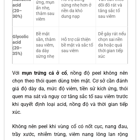
ứng, mụn
acid
sừng nhẹ hơn ở
dõi đỏ rát và
ẩn nhẹ,
(20–
nền da khó
tăng sắc tố
thâm sau
30%)
dung nạp
sau viêm
viêm
Bề mặt
Dễ gây rát nếu
Glycolic
sần, thâm
Hỗ trợ cải thiện
chọn sai nền
acid
sau viêm,
bề mặt và sắc tố
da hoặc quá
(20–
da dày
sau viêm
thời gian tiếp
35%)
sừng nhẹ
xúc
Với
mụn trứng cá ở cổ
, nồng độ peel không nên
chọn theo thói quen dùng trên mặt. Cơ sở cần đánh
giá độ dày da, mức độ viêm, tiền sử kích ứng, thói
quen ma sát và nguy cơ tăng sắc tố sau viêm trước
khi quyết định loại acid, nồng độ và thời gian tiếp
xúc.
Không nên peel khi vùng cổ có nốt cục, nang đau,
trầy xước, nhiễm trùng, viêm nang lông lan rộng