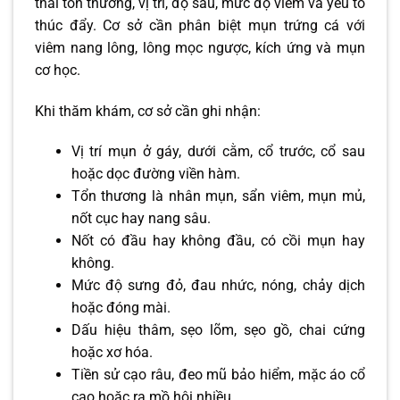
thái tổn thương, vị trí, độ sâu, mức độ viêm và yếu tố
thúc đẩy. Cơ sở cần phân biệt mụn trứng cá với
viêm nang lông, lông mọc ngược, kích ứng và mụn
cơ học.
Khi thăm khám, cơ sở cần ghi nhận:
Vị trí mụn ở gáy, dưới cằm, cổ trước, cổ sau
hoặc dọc đường viền hàm.
Tổn thương là nhân mụn, sẩn viêm, mụn mủ,
nốt cục hay nang sâu.
Nốt có đầu hay không đầu, có cồi mụn hay
không.
Mức độ sưng đỏ, đau nhức, nóng, chảy dịch
hoặc đóng mài.
Dấu hiệu thâm, sẹo lõm, sẹo gồ, chai cứng
hoặc xơ hóa.
Tiền sử cạo râu, đeo mũ bảo hiểm, mặc áo cổ
cao hoặc ra mồ hôi nhiều.