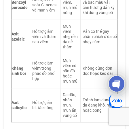
Benzoyl
viêm,
và bạc màu vải,
soát C. acnes
peroxide
mụn mủ
cần hướng dẫn kỹ
và mụn viêm
nông
khi dùng vùng cổ
Mụn
Hỗ trợ giảm
viêm
Vẫn có thể gây
Axit
viêm và thâm
nhẹ, nền
châm chích ở da cổ
azelaic
sau viêm
da dễ
nhạy cảm
thâm
Mụn
Hỗ trợ giảm
viêm có
Kháng
viêm trong
Không dùng đơn
sẩn đỏ
sinh bôi
phác đồ phối
độc hoặc kéo dài
hoặc
hợp
mụn mủ
Da dầu,
OPEN
nhân
Tránh lạm dụng khi
Axit
Hỗ trợ giảm
mụn,
da đang khô, rát
salicylic
bít tắc nông
mụn ẩn
hoặc bong
vùng cổ