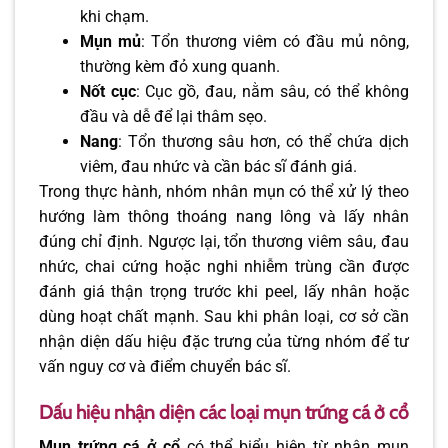
khi chạm.
Mụn mủ
: Tổn thương viêm có đầu mủ nông,
thường kèm đỏ xung quanh.
Nốt cục
: Cục gồ, đau, nằm sâu, có thể không
đầu và dễ để lại thâm sẹo.
Nang
: Tổn thương sâu hơn, có thể chứa dịch
viêm, đau nhức và cần bác sĩ đánh giá.
Trong thực hành, nhóm nhân mụn có thể xử lý theo
hướng làm thông thoáng nang lông và lấy nhân
đúng chỉ định. Ngược lại, tổn thương viêm sâu, đau
nhức, chai cứng hoặc nghi nhiễm trùng cần được
đánh giá thận trọng trước khi peel, lấy nhân hoặc
dùng hoạt chất mạnh. Sau khi phân loại, cơ sở cần
nhận diện dấu hiệu đặc trưng của từng nhóm để tư
vấn nguy cơ và điểm chuyển bác sĩ.
Dấu hiệu nhận diện các loại mụn trứng cá ở cổ
Mụn trứng cá ở cổ
có thể biểu hiện từ nhân mụn