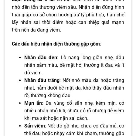
nhỏ đến tổn thương viêm sâu. Nhận diện đúng hình
thái giúp cơ sở chọn hướng xử lý phù hợp, hạn chế
lấy nhân sai thời điểm hoặc can thiệp quá mạnh
trên nền da đang viêm.
Các dấu hiệu nhận diện thường gặp gồm
:
Nhân đầu đen
: Lỗ nang lông giãn nhẹ, đầu
nhân sẫm màu, bề mặt hở, thường ít đau và ít
đỏ viêm.
Nhân đầu trắng
: Nốt nhỏ màu da hoặc trắng
nhạt, nằm dưới bề mặt da, khó thấy đầu nhân
rõ, thường không đau.
Mụn ẩn
: Da vùng cổ sần nhẹ, kém mịn, có
nhiều nhân nhỏ li ti, chưa đỏ rõ nhưng dễ viêm
khi ma sát hoặc nặn sai cách.
Sẩn viêm
: Nốt đỏ gồ nhẹ, chưa có đầu mủ, có
thể đau hoặc nhạy cảm khi chạm, thường gặp