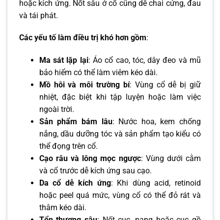
hoặc kích ứng. Nốt sâu ở cổ cũng dễ chai cứng, đau
và tái phát.
Các yếu tố làm điều trị khó hơn gồm
:
Ma sát lặp lại
: Áo cổ cao, tóc, dây đeo và mũ
bảo hiểm có thể làm viêm kéo dài.
Mồ hôi và môi trường bí
: Vùng cổ dễ bị giữ
nhiệt, đặc biệt khi tập luyện hoặc làm việc
ngoài trời.
Sản phẩm bám lâu
: Nước hoa, kem chống
nắng, dầu dưỡng tóc và sản phẩm tạo kiểu có
thể đọng trên cổ.
Cạo râu và lông mọc ngược
: Vùng dưới cằm
và cổ trước dễ kích ứng sau cạo.
Da cổ dễ kích ứng
: Khi dùng acid, retinoid
hoặc peel quá mức, vùng cổ có thể đỏ rát và
thâm kéo dài.
Tổn thương sâu
: Nốt cục, nang hoặc cục gồ