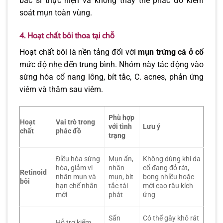
bác sĩ thực hiện và không thay thế phác đồ kiểm
soát mụn toàn vùng.
4. Hoạt chất bôi thoa tại chỗ
Hoạt chất bôi là nền tảng đối với
mụn trứng cá ở cổ
mức độ nhẹ đến trung bình. Nhóm này tác động vào
sừng hóa cổ nang lông, bít tắc, C. acnes, phản ứng
viêm và thâm sau viêm.
Phù hợp
Hoạt
Vai trò trong
với tình
Lưu ý
chất
phác đồ
trạng
Điều hòa sừng
Mụn ẩn,
Không dùng khi da
hóa, giảm vi
nhân
cổ đang đỏ rát,
Retinoid
nhân mụn và
mụn, bít
bong nhiều hoặc
bôi
hạn chế nhân
tắc tái
mới cạo râu kích
mới
phát
ứng
Sẩn
Có thể gây khô rát
Hỗ trợ kiểm