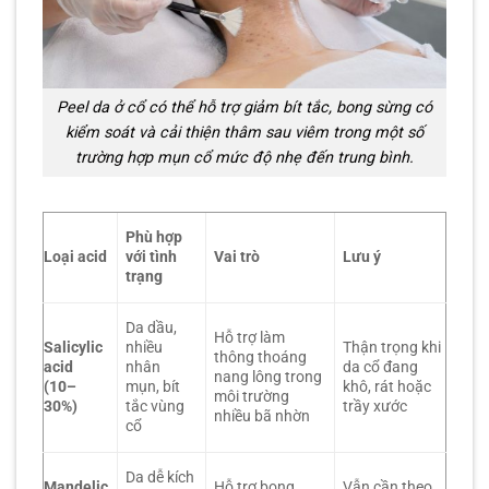
Peel da ở cổ có thể hỗ trợ giảm bít tắc, bong sừng có
kiểm soát và cải thiện thâm sau viêm trong một số
trường hợp mụn cổ mức độ nhẹ đến trung bình.
Phù hợp
Loại acid
với tình
Vai trò
Lưu ý
trạng
Da dầu,
Hỗ trợ làm
Salicylic
nhiều
Thận trọng khi
thông thoáng
acid
nhân
da cổ đang
nang lông trong
(10–
mụn, bít
khô, rát hoặc
môi trường
30%)
tắc vùng
trầy xước
nhiều bã nhờn
cổ
Da dễ kích
Mandelic
Hỗ trợ bong
Vẫn cần theo